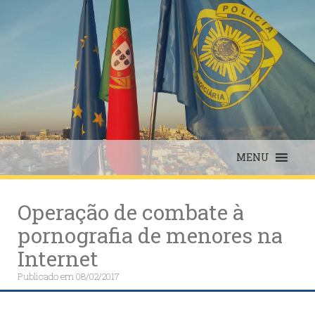
Skip
to
content
MENU
Operação de combate à
pornografia de menores na
Internet
Publicado em
08/02/2017