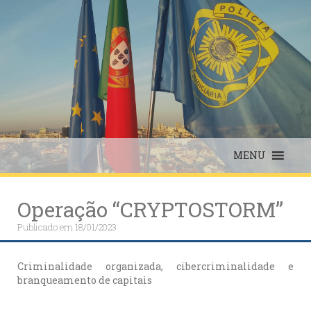
Skip
to
content
MENU
Operação “CRYPTOSTORM”
Publicado em
18/01/2023
Criminalidade organizada, cibercriminalidade e
branqueamento de capitais