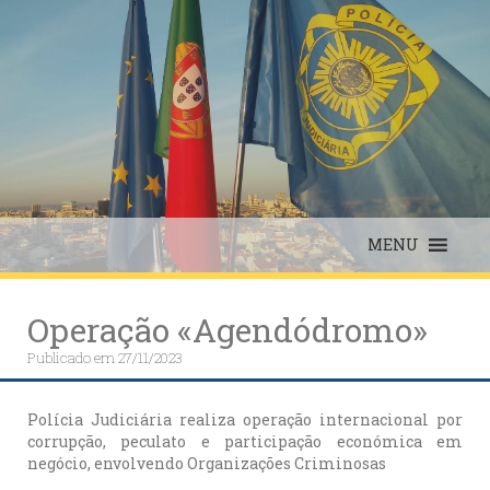
Skip
to
content
MENU
Operação «Agendódromo»
Publicado em
27/11/2023
Polícia Judiciária realiza operação internacional por
corrupção, peculato e participação económica em
negócio, envolvendo Organizações Criminosas