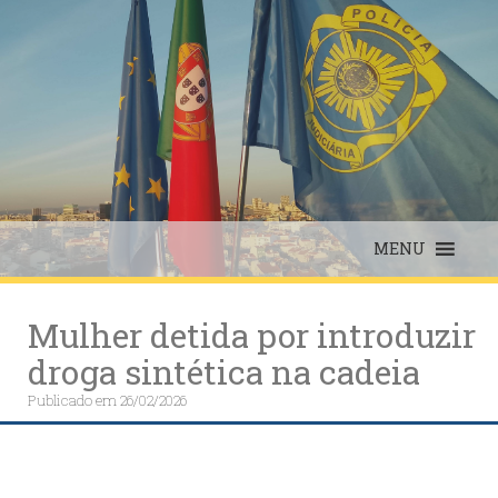
Skip
to
content
MENU
Mulher detida por introduzir
droga sintética na cadeia
Publicado em
26/02/2026