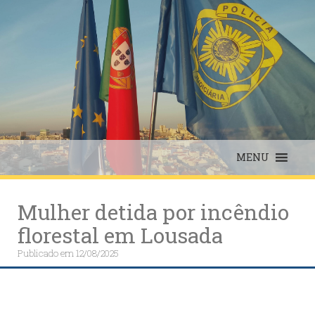
Skip
to
content
MENU
Mulher detida por incêndio
florestal em Lousada
Publicado em
12/08/2025