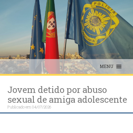
Skip
to
content
MENU
Jovem detido por abuso
sexual de amiga adolescente
Publicado em
04/07/2026