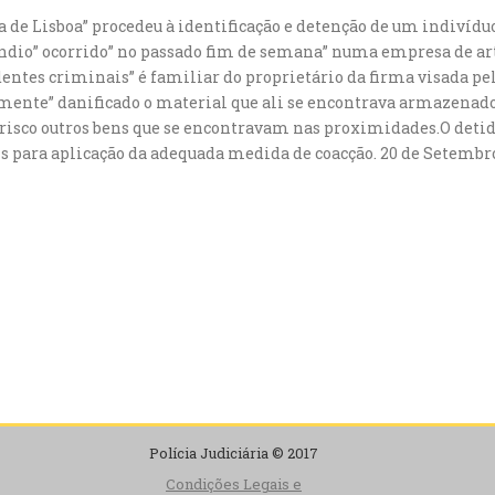
ia de Lisboa” procedeu à identificação e detenção de um indivídu
ndio” ocorrido” no passado fim de semana” numa empresa de arte
entes criminais” é familiar do proprietário da firma visada pel
lmente” danificado o material que ali se encontrava armazenado
risco outros bens que se encontravam nas proximidades.O detid
is para aplicação da adequada medida de coacção. 20 de Setembr
Polícia Judiciária © 2017
Condições Legais e