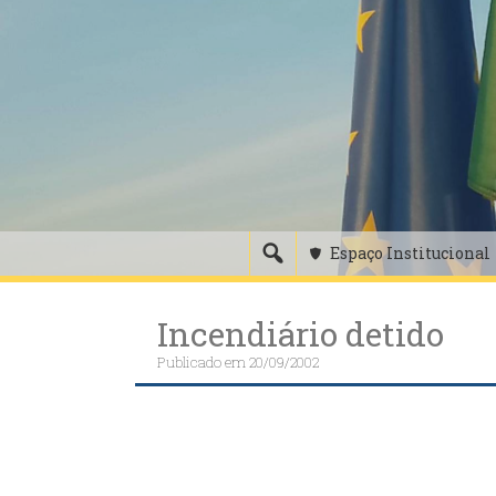
Skip
to
content
Espaço Institucional
Incendiário detido
Publicado em
20/09/2002