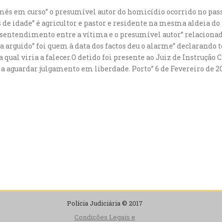
 mês em curso” o presumível autor do homicídio ocorrido no pass
 de idade” é agricultor e pastor e residente na mesma aldeia do f
sentendimento entre a vítima e o presumível autor” relacionado
a arguido” foi quem à data dos factos deu o alarme” declarand
 qual viria a falecer.O detido foi presente ao Juiz de Instrução
 a aguardar julgamento em liberdade. Porto” 6 de Fevereiro de 2
Polícia Judiciária © 2017
Condições Legais e