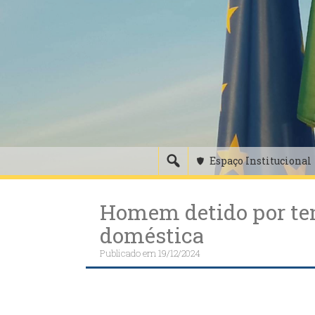
Skip
to
content
Espaço Institucional
Homem detido por ten
doméstica
Publicado em
19/12/2024