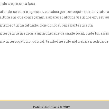
dindo-a com uma faca.
atendo-se com o agressor, e acabou por conseguir sair da viatura
r, altura em que começaram a aparecer alguns vizinhos em seu au
iminoso tinha falhado, foge do local para parte incerta.
 emergência médica, a uma unidade de saúde local, onde foi assis
eiro interrogatório judicial, tendo-lhe sido aplicada a medida de
Polícia Judiciária © 2017