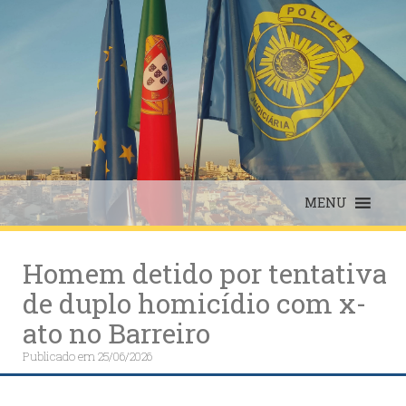
Skip
to
content
MENU
Homem detido por tentativa
de duplo homicídio com x-
ato no Barreiro
Publicado em
25/06/2026