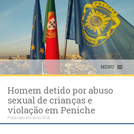
Skip
to
content
MENU
Homem detido por abuso
sexual de crianças e
violação em Peniche
Publicado em
26/10/2025