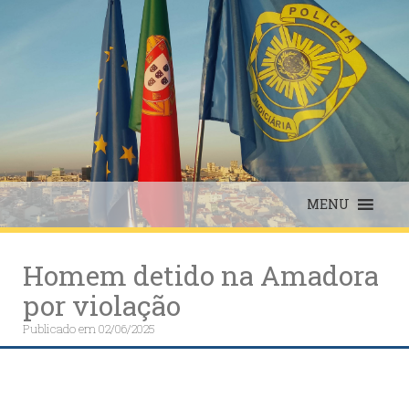
Skip
to
content
MENU
Homem detido na Amadora
por violação
Publicado em
02/06/2025