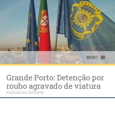
Skip
to
content
MENU
Grande Porto: Detenção por
roubo agravado de viatura
Publicado em
20/05/2025