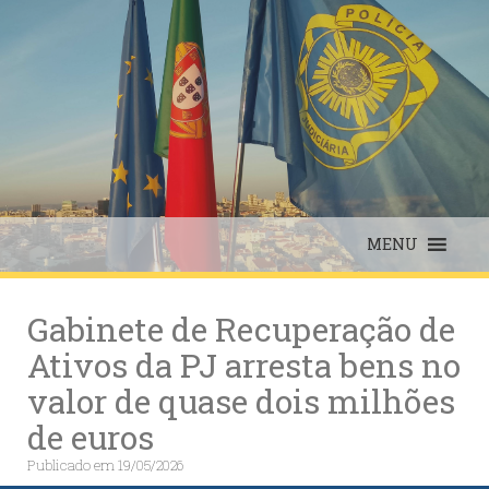
Skip
to
content
MENU
Gabinete de Recuperação de
Ativos da PJ arresta bens no
valor de quase dois milhões
de euros
Publicado em
19/05/2026