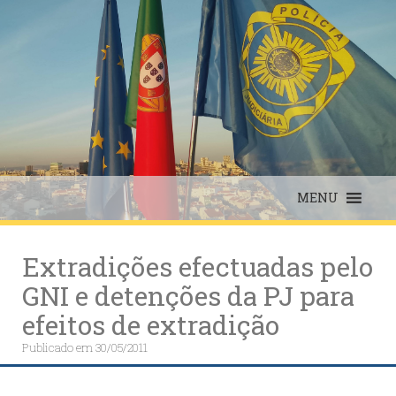
Skip
to
content
MENU
Extradições efectuadas pelo
GNI e detenções da PJ para
efeitos de extradição
Publicado em
30/05/2011