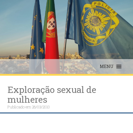
Skip
to
content
MENU
Exploração sexual de
mulheres
Publicado em
26/03/2010