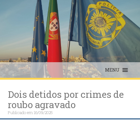
Skip
to
content
MENU
Dois detidos por crimes de
roubo agravado
Publicado em
16/09/2025