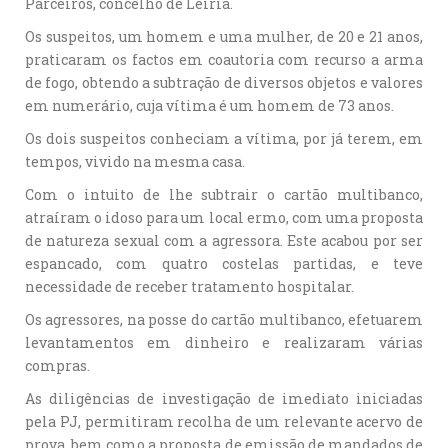
Parceiros, concelho de Leiria.
Os suspeitos, um homem e uma mulher, de 20 e 21 anos,
praticaram os factos em coautoria com recurso a arma
de fogo, obtendo a subtração de diversos objetos e valores
em numerário, cuja vítima é um homem de 73 anos.
Os dois suspeitos conheciam a vítima, por já terem, em
tempos, vivido na mesma casa.
Com o intuito de lhe subtrair o cartão multibanco,
atraíram o idoso para um local ermo, com uma proposta
de natureza sexual com a agressora. Este acabou por ser
espancado, com quatro costelas partidas, e teve
necessidade de receber tratamento hospitalar.
Os agressores, na posse do cartão multibanco, efetuarem
levantamentos em dinheiro e realizaram várias
compras.
As diligências de investigação de imediato iniciadas
pela PJ, permitiram recolha de um relevante acervo de
prova, bem como a proposta de emissão de mandados de