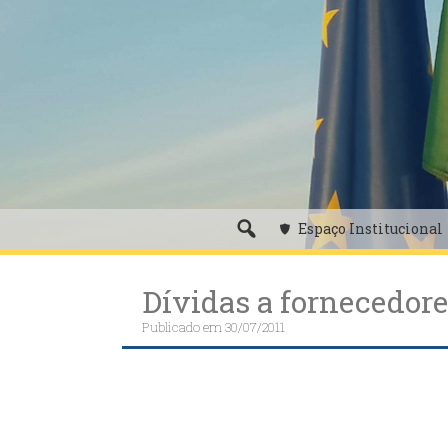
Skip
to
content
Espaço Institucional
Dívidas a fornecedor
Publicado em
30/07/2011