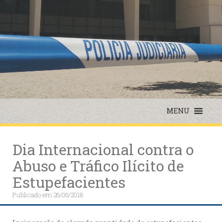
Skip
to
content
MENU
Dia Internacional contra o
Abuso e Tráfico Ilícito de
Estupefacientes
Publicado em
26/06/2018