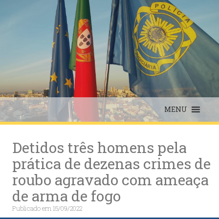
Skip
to
content
MENU
Detidos três homens pela
prática de dezenas crimes de
roubo agravado com ameaça
de arma de fogo
Publicado em
15/09/2022