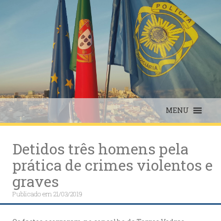
Skip
to
content
MENU
Detidos três homens pela
prática de crimes violentos e
graves
Publicado em
21/03/2019