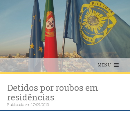
Skip
to
content
MENU
Detidos por roubos em
residências
Publicado em
17/09/2013