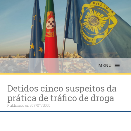
Skip
to
content
MENU
Detidos cinco suspeitos da
prática de tráfico de droga
Publicado em
07/07/2005