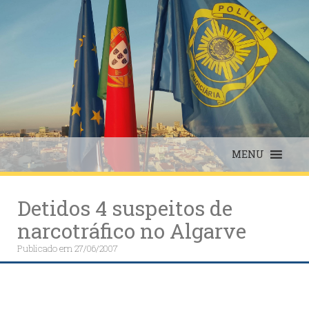
Skip
to
content
MENU
Detidos 4 suspeitos de
narcotráfico no Algarve
Publicado em
27/06/2007