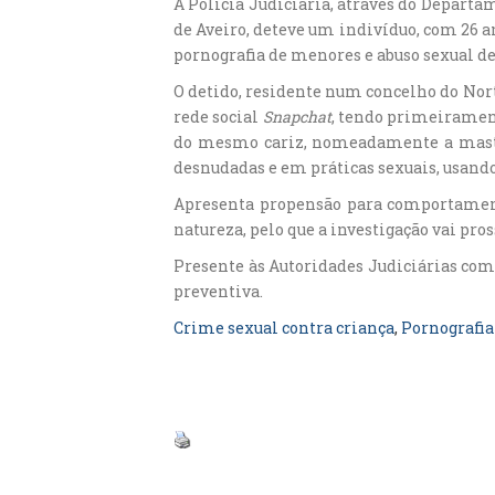
A Polícia Judiciária, através do Depar
de Aveiro, deteve um indivíduo, com 26 an
pornografia de menores e abuso sexual de
O detido, residente num concelho do Nort
rede social
Snapchat
, tendo primeirament
do mesmo cariz, nomeadamente a masturb
desnudadas e em práticas sexuais, usando
Apresenta propensão para comportamento
natureza, pelo que a investigação vai pro
Presente às Autoridades Judiciárias comp
preventiva.
Crime sexual contra criança
, 
Pornografia