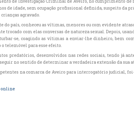
tamento de Investigação Criminal de Aveiro, no cumprimento d
os de idade, sem ocupação profissional definida, suspeito da prá
 crianças agravado.
e do país, conheceu as vítimas, menores ou com evidente atras
e trocado com elas conversas de natureza sexual. Depois, usan
ar-se, coagindo as vítimas a enviar-lhe dinheiro, bem como
 o telemóvel para esse efeito.
s predatórios, desenvolvidos nas redes sociais, tendo já an
sseguir no sentido de determinar a verdadeira extensão da sua a
etentes na comarca de Aveiro para interrogatório judicial, foi
 online