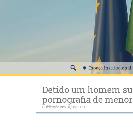
Skip
to
content
Espaço Institucional
Detido um homem susp
pornografia de menor
Publicado em
01/06/2023