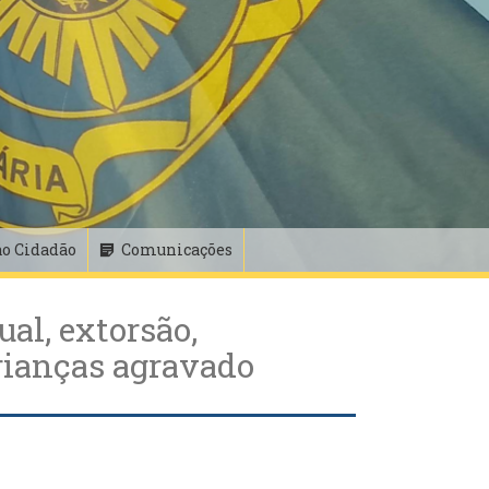
ao Cidadão
Comunicações
al, extorsão,
rianças agravado