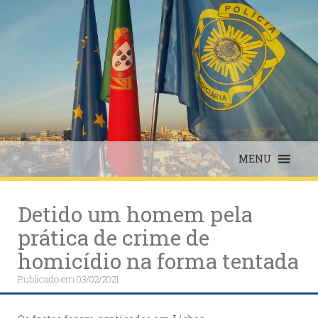
Skip
to
content
MENU
Detido um homem pela
prática de crime de
homicídio na forma tentada
Publicado em
03/02/2021