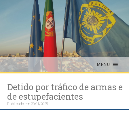
Skip
to
content
MENU
Detido por tráfico de armas e
de estupefacientes
Publicado em
20/11/2025