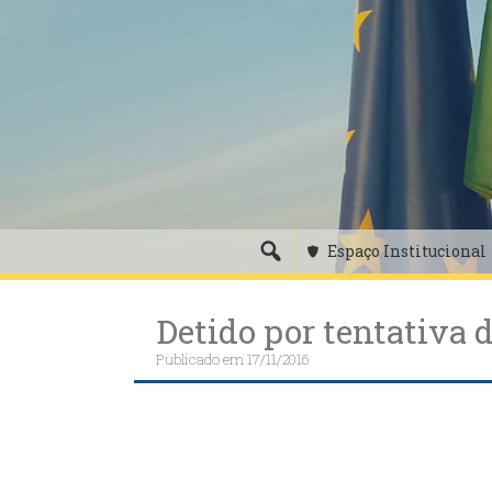
Skip
to
content
Espaço Institucional
Detido por tentativa 
Publicado em
17/11/2016