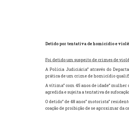
Detido por tentativa de homicídio e viol
Foi detido um suspeito de crimes de vio
A Polícia Judiciária” através do Depar
prática de um crime de homicídio qualif
A vítima” com 45 anos de idade” mulher 
agredida e sujeita a tentativa de sufocação
O detido” de 48 anos” motorista” residen
coação de proibição de se aproximar da c