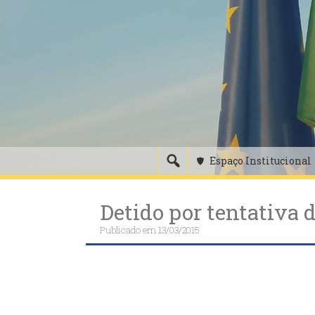
Skip
to
content
Espaço Institucional
Detido por tentativa 
Publicado em
13/03/2015