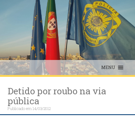
Skip
to
content
MENU
Detido por roubo na via
pública
Publicado em
14/03/2012