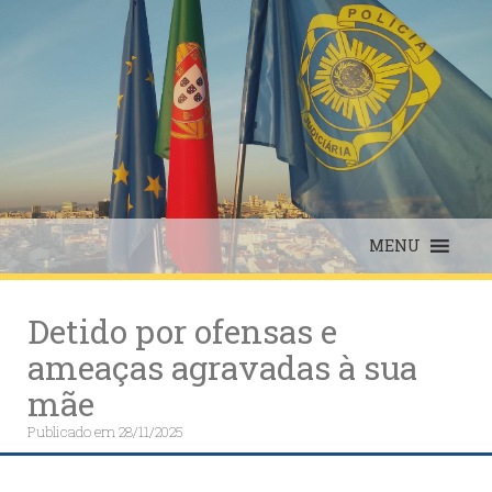
Skip
to
content
MENU
Detido por ofensas e
ameaças agravadas à sua
mãe
Publicado em
28/11/2025