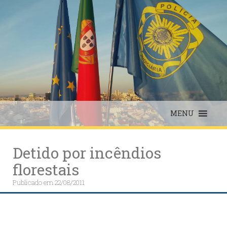
Skip
to
content
MENU
Detido por incêndios
florestais
Publicado em
22/08/2011