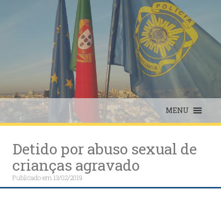
Skip
to
content
MENU
Detido por abuso sexual de
crianças agravado
Publicado em
13/02/2019