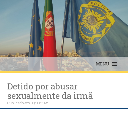
Skip
to
content
MENU
Detido por abusar
sexualmente da irmã
Publicado em
03/03/2026