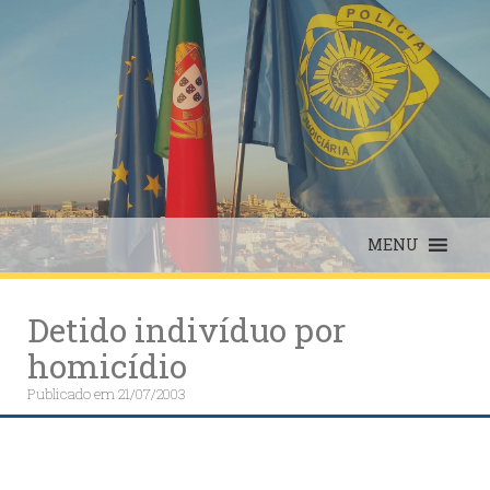
Skip
to
content
MENU
Detido indivíduo por
homicídio
Publicado em
21/07/2003