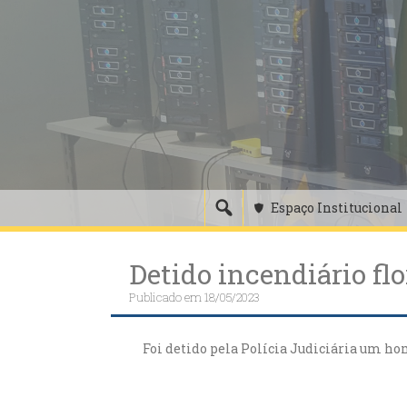
Skip
to
content
Espaço Institucional
Detido incendiário flo
Publicado em
18/05/2023
Foi detido pela Polícia Judiciária um ho