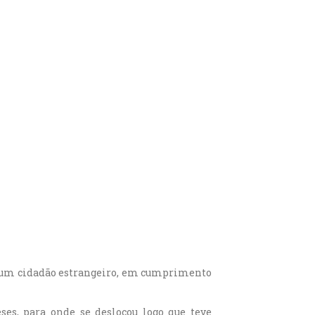
oa, um cidadão estrangeiro, em cumprimento
es, para onde se deslocou logo que teve