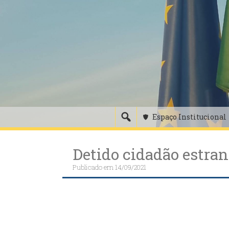
Skip
to
content
Espaço Institucional
Detido cidadão estran
Publicado em
14/09/2021