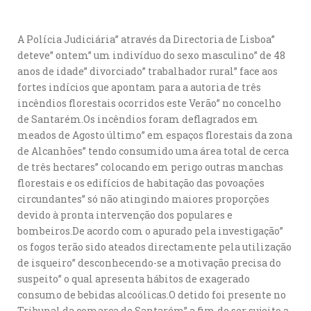
A Polícia Judiciária” através da Directoria de Lisboa”
deteve” ontem” um indivíduo do sexo masculino” de 48
anos de idade” divorciado” trabalhador rural” face aos
fortes indícios que apontam para a autoria de três
incêndios florestais ocorridos este Verão” no concelho
de Santarém.Os incêndios foram deflagrados em
meados de Agosto último” em espaços florestais da zona
de Alcanhões” tendo consumido uma área total de cerca
de três hectares” colocando em perigo outras manchas
florestais e os edifícios de habitação das povoações
circundantes” só não atingindo maiores proporções
devido à pronta intervenção dos populares e
bombeiros.De acordo com o apurado pela investigação”
os fogos terão sido ateados directamente pela utilização
de isqueiro” desconhecendo-se a motivação precisa do
suspeito” o qual apresenta hábitos de exagerado
consumo de bebidas alcoólicas.O detido foi presente no
Tribunal da comarca de Santarém” a fim de ser sujeito a