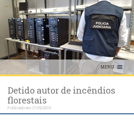
Skip
to
content
MENU
Detido autor de incêndios
florestais
Publicado em
17/09/2003