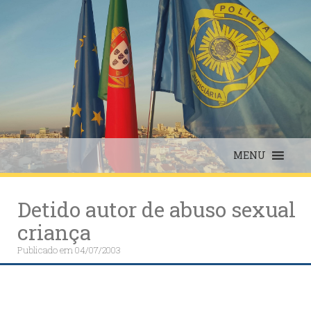
Skip
to
content
MENU
Detido autor de abuso sexual
criança
Publicado em
04/07/2003