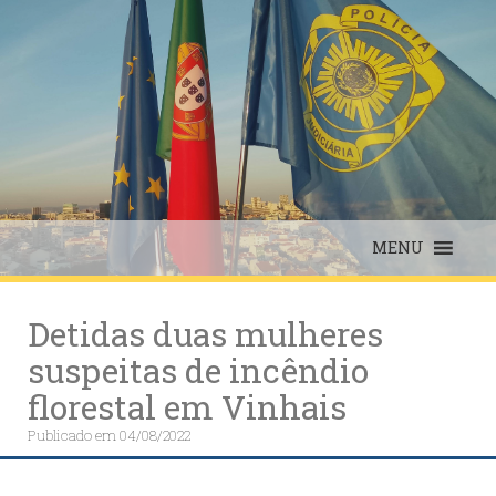
Skip
to
content
MENU
Detidas duas mulheres
suspeitas de incêndio
florestal em Vinhais
Publicado em
04/08/2022