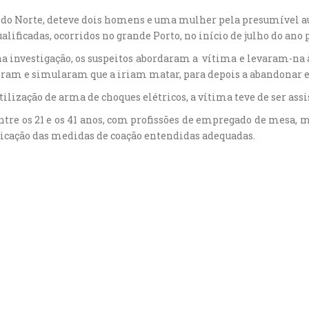
ia do Norte, deteve dois homens e uma mulher pela presumível au
alificadas, ocorridos no grande Porto, no início de julho do ano 
 investigação, os suspeitos abordaram a vítima e levaram-na à 
ram e simularam que a iriam matar, para depois a abandonar e
tilização de arma de choques elétricos, a vítima teve de ser as
re os 21 e os 41 anos, com profissões de empregado de mesa, mot
licação das medidas de coação entendidas adequadas.