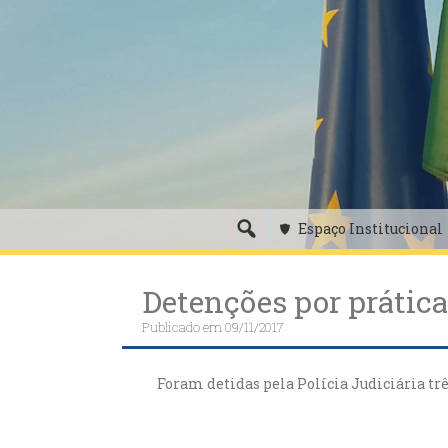
Skip
to
content
Espaço Institucional
Detenções por prática
Publicado em
09/11/2017
Foram detidas pela Polícia Judiciária trê