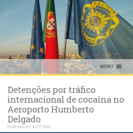
Skip
to
content
MENU
Detenções por tráfico
internacional de cocaína no
Aeroporto Humberto
Delgado
Publicado em
30/07/2019