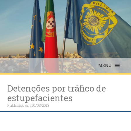
Skip
to
content
MENU
Detenções por tráfico de
estupefacientes
Publicado em
20/03/2013