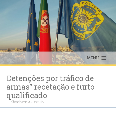
Skip
to
content
MENU
Detenções por tráfico de
armas” recetação e furto
qualificado
Publicado em
20/05/2015