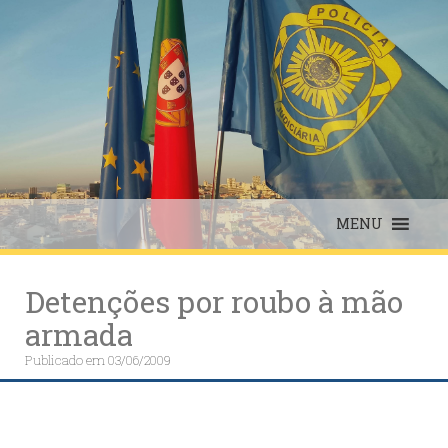
Skip
to
content
MENU
Detenções por roubo à mão
armada
Publicado em
03/06/2009