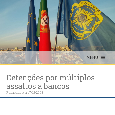
Skip
to
content
MENU
Detenções por múltiplos
assaltos a bancos
Publicado em
17/12/2003