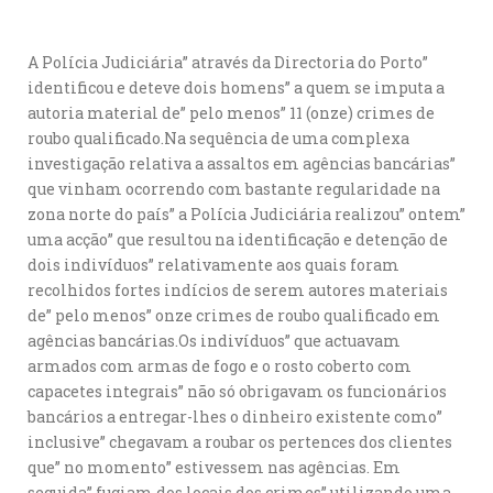
A Polícia Judiciária” através da Directoria do Porto”
identificou e deteve dois homens” a quem se imputa a
autoria material de” pelo menos” 11 (onze) crimes de
roubo qualificado.Na sequência de uma complexa
investigação relativa a assaltos em agências bancárias”
que vinham ocorrendo com bastante regularidade na
zona norte do país” a Polícia Judiciária realizou” ontem”
uma acção” que resultou na identificação e detenção de
dois indivíduos” relativamente aos quais foram
recolhidos fortes indícios de serem autores materiais
de” pelo menos” onze crimes de roubo qualificado em
agências bancárias.Os indivíduos” que actuavam
armados com armas de fogo e o rosto coberto com
capacetes integrais” não só obrigavam os funcionários
bancários a entregar-lhes o dinheiro existente como”
inclusive” chegavam a roubar os pertences dos clientes
que” no momento” estivessem nas agências. Em
seguida” fugiam dos locais dos crimes” utilizando uma