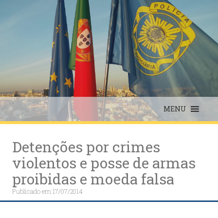
Skip
to
content
MENU
Detenções por crimes
violentos e posse de armas
proibidas e moeda falsa
Publicado em
17/07/2014