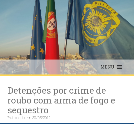
Skip
to
content
MENU
Detenções por crime de
roubo com arma de fogo e
sequestro
Publicado em
30/05/2012