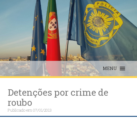
Skip
to
content
MENU
Detenções por crime de
roubo
Publicado em
07/01/2013