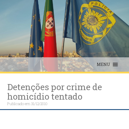
Skip
to
content
MENU
Detenções por crime de
homicídio tentado
Publicado em
31/12/2010